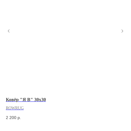
Ковёр "Я В" 30х30
Ко
ROWRUG
R
2 200
р.
7 
Не