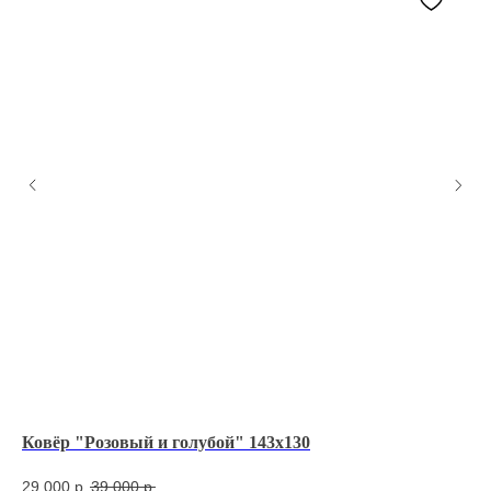
Ковёр "Розовый и голубой" 143х130
Ко
RO
29 000
р.
39 000
р.