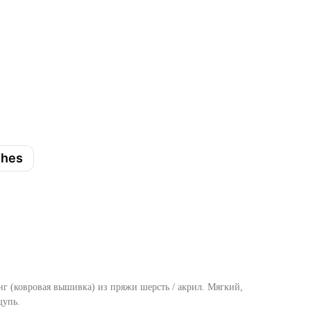
shes
нг (ковровая вышивка) из пряжи шерсть / акрил. Мягкий,
щупь.