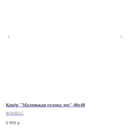
Ковёр "Маленькая голова лео" 40х40
Бр
ROWRUG
R
5 900
р.
59