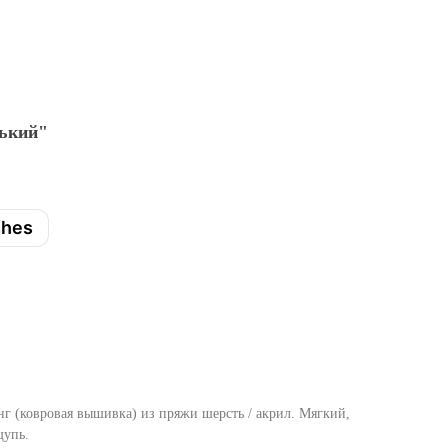
нький"
shes
нг (ковровая вышивка) из пряжи шерсть / акрил. Мягкий,
щупь.