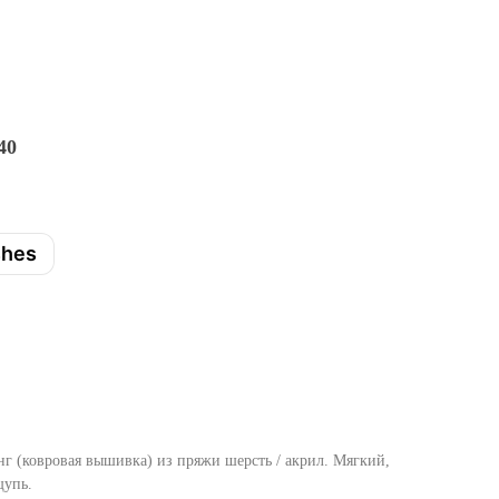
40
shes
нг (ковровая вышивка) из пряжи шерсть / акрил. Мягкий,
щупь.